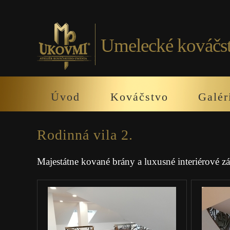
Umelecké kováčs
Úvod
Kováčstvo
Galér
Rodinná vila 2.
Majestátne kované brány a luxusné interiérové 