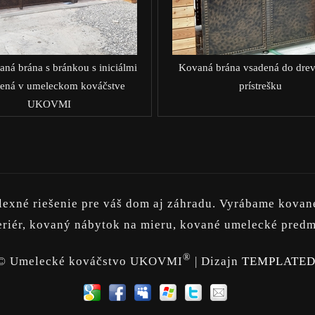
aná brána s bránkou s iniciálmi
Kovaná brána vsadená do dre
ená v umeleckom kováčstve
prístrešku
UKOVMI
né riešenie pre váš dom aj záhradu. Vyrábame kované 
xteriér, kovaný nábytok na mieru, kované umelecké predm
®
© Umelecké kováčstvo UKOVMI
| Dizajn
TEMPLATE