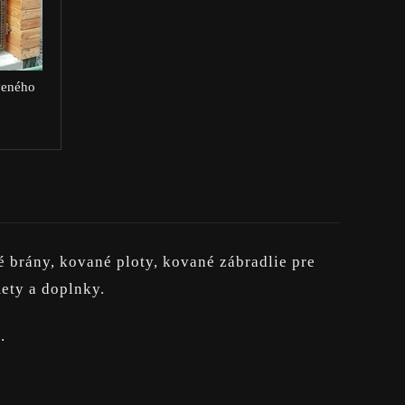
veného
brány, kované ploty, kované zábradlie pre
ety a doplnky.
D
.