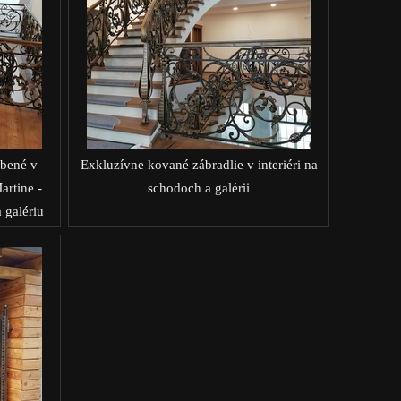
obené v
Exkluzívne kované zábradlie v interiéri na
rtine -
schodoch a galérii
 galériu