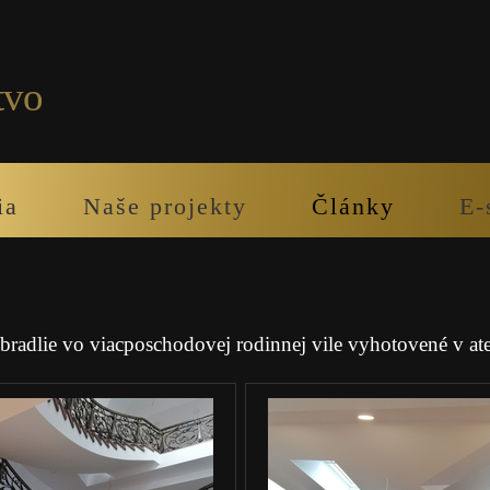
tvo
ia
Naše projekty
Články
E-
zábradlie vo viacposchodovej rodinnej vile vyhotovené v