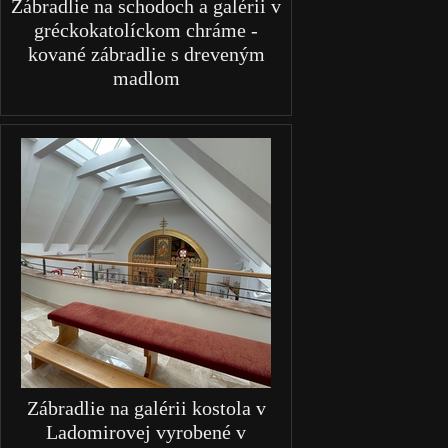
Zábradlie na schodoch a galérii v
gréckokatolíckom chráme -
kované zábradlie s dreveným
madlom
Zábradlie na galérii kostola v
Ladomirovej vyrobené v