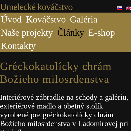
Umelecké kováčstvo
Úvod
Kováčstvo
Galéria
Naše projekty
Články
E-shop
Kontakty
Gréckokatolícky chrám
Božieho milosrdenstva
Interiérové zábradlie na schody a galériu,
exteriérové madlo a obetný stolík
vyrobené pre gréckokatolícky chrám
Božieho milosrdenstva v Ladomirovej pri