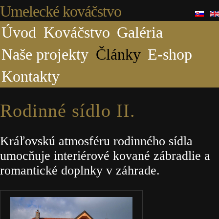
Umelecké kováčstvo
Úvod
Kováčstvo
Galéria
Naše projekty
Články
E-shop
Kontakty
Rodinné sídlo II.
Kráľovskú atmosféru rodinného sídla
umocňuje interiérové kované zábradlie a
romantické doplnky v záhrade.