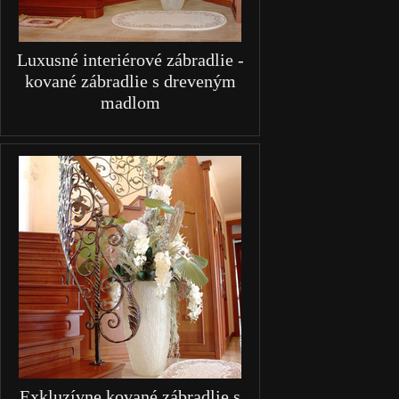
Luxusné interiérové zábradlie -
kované zábradlie s dreveným
madlom
Exkluzívne kované zábradlie s