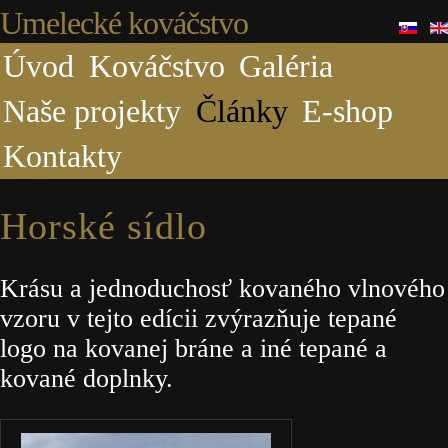
Umelecké kováčstvo
Úvod
Kováčstvo
Galéria
Naše projekty
Články
E-shop
Kontakty
Horské sídlo
Krásu a jednoduchosť kovaného vlnového
vzoru v tejto edícii zvýrazňuje tepané
logo na kovanej bráne a iné tepané a
kované doplnky.